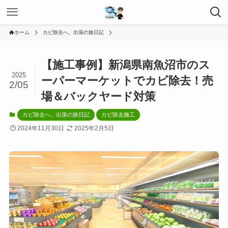
ホーム
カビ除去へ。出張の旅日記
【施工事例】新潟県南魚沼市のス
2025
ーパーマーケットでカビ除去！売
2/05
場＆バックヤード対策
カビ除去へ。出張の旅日記
カビ除去施工
2024年11月30日
2025年2月5日