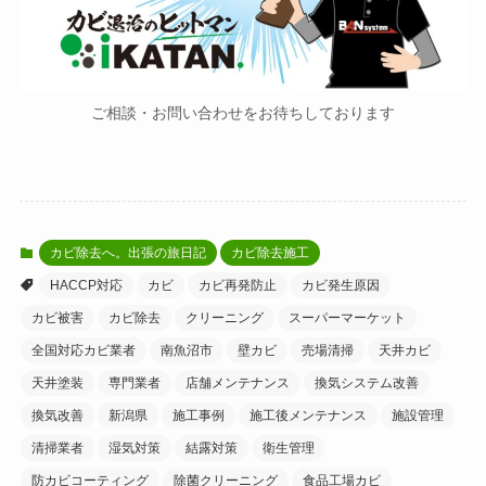
ご相談・お問い合わせをお待ちしております
カビ除去へ。出張の旅日記
カビ除去施工
HACCP対応
カビ
カビ再発防止
カビ発生原因
カビ被害
カビ除去
クリーニング
スーパーマーケット
全国対応カビ業者
南魚沼市
壁カビ
売場清掃
天井カビ
天井塗装
専門業者
店舗メンテナンス
換気システム改善
換気改善
新潟県
施工事例
施工後メンテナンス
施設管理
清掃業者
湿気対策
結露対策
衛生管理
防カビコーティング
除菌クリーニング
食品工場カビ