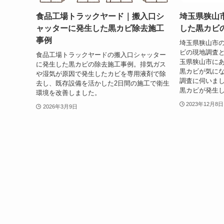
食品工場トラックヤード｜搬入口シ
埼玉県狭山
ャッターに発生した黒カビ除去施工
した黒カビ
事例
埼玉県狭山市
ビの現地調査と
食品工場トラックヤードの搬入口シャッター
玉県狭山市に
に発生した黒カビの除去施工事例。排気ガス
黒カビが気に
や湿気が原因で発生したカビを専用液剤で除
調査に伺いま
去し、既存設備を活かした2日間の施工で衛生
黒カビが発生し
環境を改善しました。
2023年12月8日
2026年3月9日