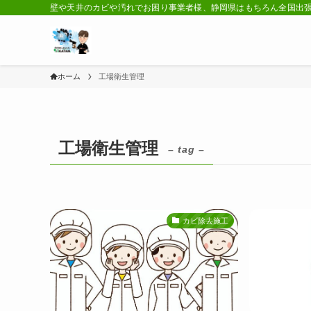
壁や天井のカビや汚れでお困り事業者様、静岡県はもちろん全国出
ホーム
工場衛生管理
工場衛生管理
– tag –
カビ除去施工