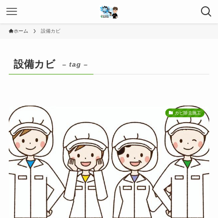
ホーム
設備カビ
設備カビ
– tag –
カビ除去施工